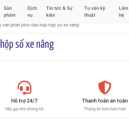
Sản
Dịch
Tin tức & Sự
Tư vấn kỹ
Liên
phẩm
vụ
kiện
thuật
hệ
ộ van phân phối dầu nắp hộp số xe nâng
 hộp số xe nâng
Hỗ trợ 24/7
Thanh toán an toàn
Hãy gọi cho chúng tôi
Thông tin luôn bảo mật